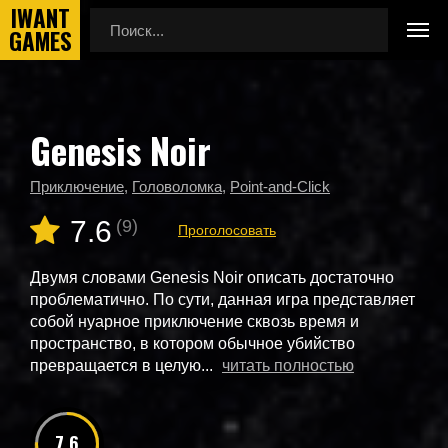
Genesis Noir
Главная
Новые игры
Genesis Noir
Приключение
,
Головоломка
,
Point-and-Click
7.6
(9)
Проголосовать
Двумя словами Genesis Noir описать достаточно
проблематично. По сути, данная игра представляет
собой нуарное приключение сквозь время и
пространство, в котором обычное убийство
превращается в целую...
читать полностью
7.6