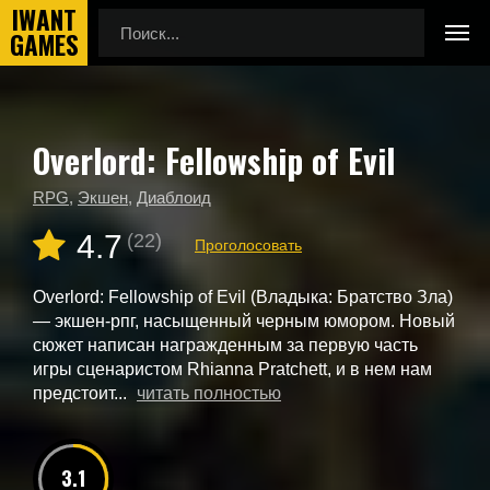
Overlord: Fellowship of Evil
Главная
Новые игры
Overlord: Fellowship of Evil
RPG
,
Экшен
,
Диаблоид
4.7
(22)
Проголосовать
Overlord: Fellowship of Evil (Владыка: Братство Зла)
— экшен-рпг, насыщенный черным юмором. Новый
сюжет написан награжденным за первую часть
игры сценаристом Rhianna Pratchett, и в нем нам
предстоит...
читать полностью
3.1