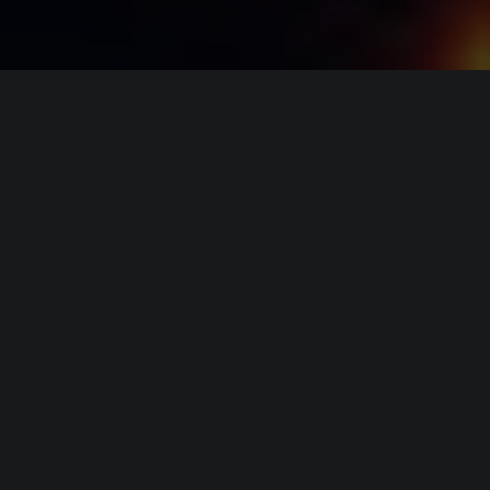
ИНФОРМАЦИЯ
Платформы:
PC
,
PS4
,
Xbox One
Разработчик:
Codemasters
Издатель:
Codemasters
Режим игры:
Одиночная
,
Мультиплеер
,
На одном
экране
,
Кооператив
Камера:
Вид сверху / Изометрия
Дата выхода:
20 октября 2015
(?)