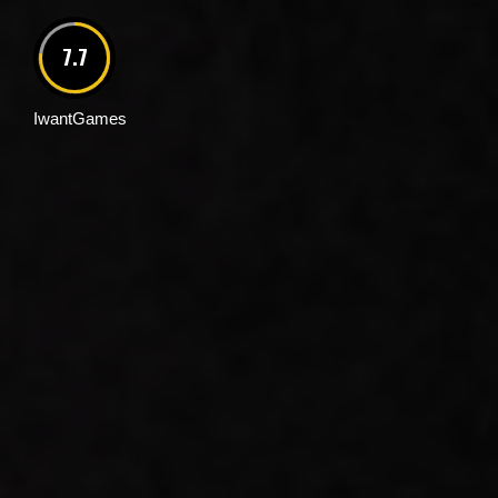
7.7
IwantGames