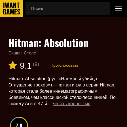
Hitman: Absolution
Главная
Новые игры
Hitman: Absolution
Экшен
,
Стелс
9.1
(9)
Проголосовать
Hitman: Absolution (рус. «Наёмный убийца:
Отпущение грехов») — пятая игра в серии Hitman,
которая стала более кинематографичным
боевиком, чем классической стелс-песочницей. По
сюжету Агент 47-й...
читать полностью
7.8