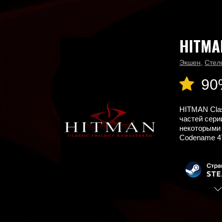
HITMAN
Главная
Календарь выхода игр
HITMAN Classic Trilogy Remastered
Экшен
,
Стел
90
HITMAN Clas
частей сери
некоторыми
Codename 47 