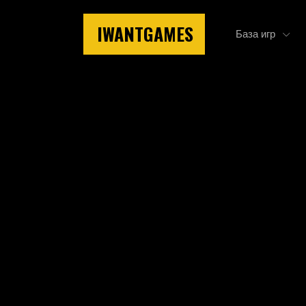
IWANTGAMES
База игр