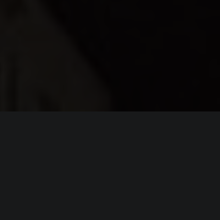
ИНФОРМАЦИЯ
Платформы:
PC
,
PS5
,
Xbox Series
Разработчик:
Expression Games
Издатель:
Team 17
Часть серии:
Hell Let Loose