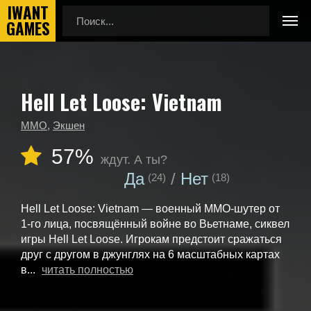
Hell Let Loose: Vietnam
Главная
Календарь выхода игр
Hell Let Loose: Vietnam
MMO
,
Экшен
57%
ждут. А ты?
Да
Нет
(24)
(18)
Hell Let Loose: Vietnam — военный ММО-шутер от
1-го лица, посвящённый войне во Вьетнаме, сиквел
игры Hell Let Loose. Игрокам предстоит сражаться
друг с другом в джунглях на 6 масштабных картах
в...
читать полностью