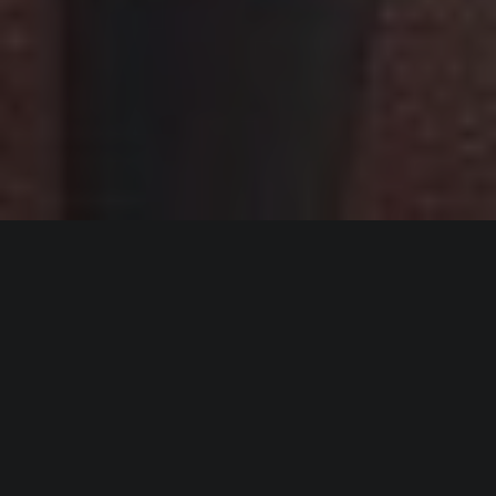
ИНФОРМАЦИЯ
Платформы:
PC
,
Switch
Разработчик:
Sports Interactive
Издатель:
SEGA
Часть серии:
Football Manager
Режим игры:
Одиночная
,
Мультиплеер
,
Против