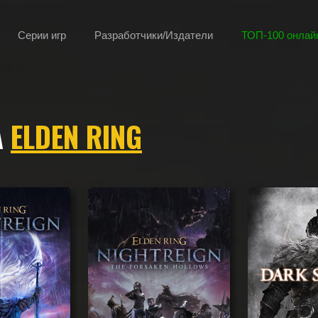
Серии игр
Разработчики/Издатели
ТОП-100 онлайн
А
ELDEN RING
ю, камере, сеттингу, атмосфере и напоминающие Elden Ring, а так