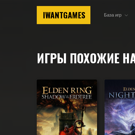
IWANTGAMES
База игр
Главная
Игры похожие на Elden Ring
ИГРЫ ПОХОЖИЕ Н
Подборка игр, похожих на Elden Ring по геймпле