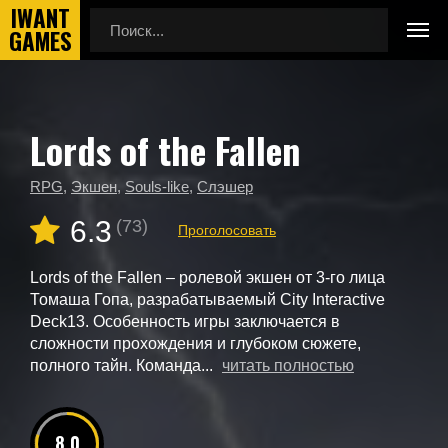
Lords of the Fallen
Главная
Новые игры
Lords of the Fallen
RPG
,
Экшен
,
Souls-like
,
Слэшер
6.3
(73)
Проголосовать
Lords of the Fallen – ролевой экшен от 3-го лица
Томаша Гопа, разрабатываемый City Interactive
Deck13. Особенность игры заключается в
сложности прохождения и глубоком сюжете,
полного тайн. Команда...
читать полностью
8.0