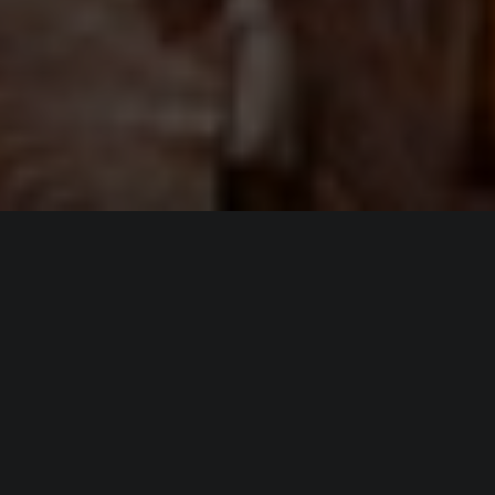
ИНФОРМАЦИЯ
Платформы:
PC
Разработчик:
Tlön Industries
Издатель:
Tlön Industries
Режим игры:
Одиночная
,
Мультиплеер
Камера:
Вид сверху / Изометрия