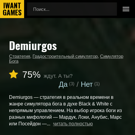
Demiurgos
Главная
Календарь выхода игр
Demiurgos
Стратегия
,
Градостроительный симулятор
,
Симулятор
Бога
75%
ждут. А ты?
Да
Нет
(3)
(1)
Demiurgos — стратегия в реальном времени в
жанре симулятора бога в духе Black & White с
непрямым управлением. На выбор игрока боги из
разных мифологий — Мардук, Локи, Анубис, Марс
или Посейдон —...
читать полностью