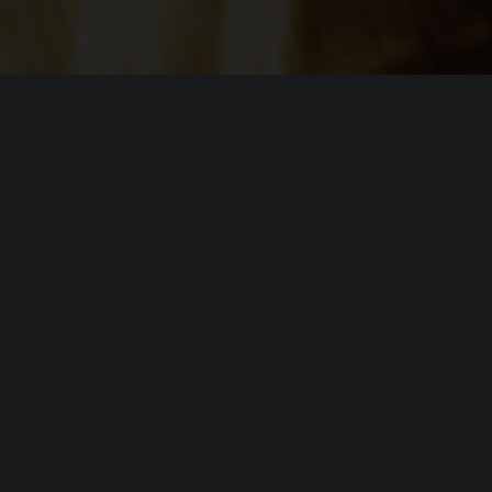
Системные требовани
(официальные требования)
Минимальные
требования
Операционная система (
OS
):
Windows XP
Процессор (
CPU
):
Pentium 4 
Оперативная память (
RAM
):
1 GB (XP) /
NVIDIA GeF
Видеокарта (
GPU
):
Model 3.0)
Место на диске (
HDD
):
7.5 GB