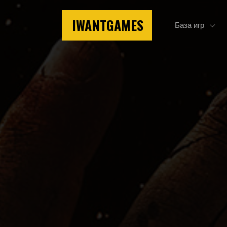
IWANTGAMES
База игр