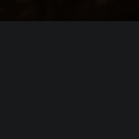
я
Dead Space
, Vista
2.8 GHz или аналогичный
 2 GB (Vista)
orce 6800 / ATI X1600 Pro (256 MB, Shader