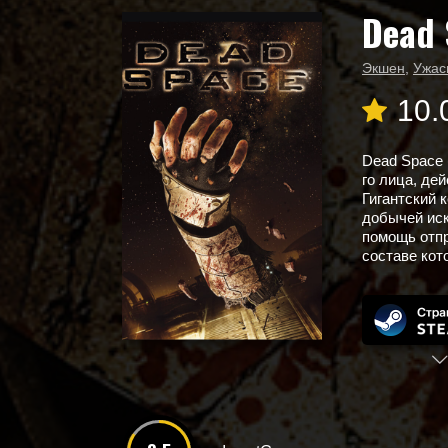
Dead 
Главная
Новые игры
Dead Space
Экшен
,
Ужас
10.
Dead Space (
го лица, де
Гигантский
добычей иск
помощь отпр
составе кото