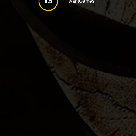
8.5
IwantGames