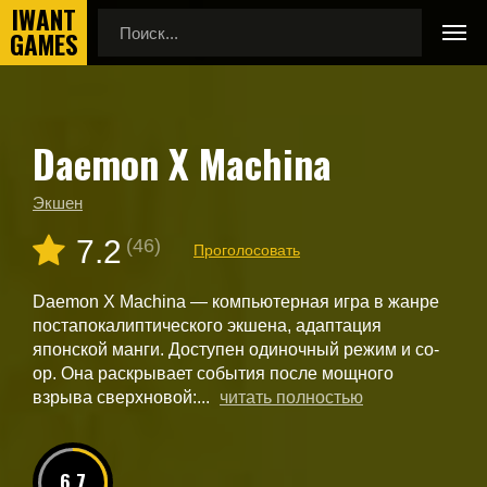
Daemon X Machina
Главная
Новые игры
Daemon X Machina
Экшен
7.2
(46)
Проголосовать
Daemon X Machina — компьютерная игра в жанре
постапокалиптического экшена, адаптация
японской манги. Доступен одиночный режим и co-
op. Она раскрывает события после мощного
взрыва сверхновой:...
читать полностью
6.7