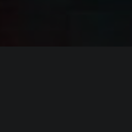
ИНФОРМАЦИЯ
Платформы:
PC
,
Switch
Разработчик:
Marvelous
Издатель:
Marvelous
,
Xseed Games
Часть серии:
Daemon X Machina
Режим игры:
Одиночная
,
Мультиплеер
,
Кооператив
,
Против игроков