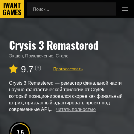
Crysis 3 Remastered
Главная
Новые игры
Crysis 3 Remastered
Экшен
,
Приключение
,
Стелс
9.7
(3)
Проголосовать
Crysis 3 Remastered — ремастер финальной части
научно-фантастической трилогии от Crytek,
который позиционировался скорее как финальный
штрих, призванный адаптировать проект под
современные API,...
читать полностью
7.5