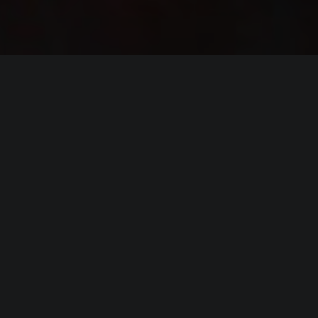
ИНФОРМАЦИЯ
Платформы:
PC
Разработчик:
NUKKLEAR
Издатель:
THQ Nordic
Режим игры:
Одиночная
,
Мультиплеер
,
Кооператив
,
Против игроков
Камера:
Вид от 1-го лица
,
Вид от 3-го лица
Дата выхода:
12 марта 2020
(?)