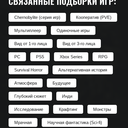
СВЯЗАННЫЕ ПОДБОРКИ ИГР:
Chernobylite (серия игр)
Кооператив (PVE)
Мультиплеер
Одиночные игры
Вид от 1-го лица
Вид от 3-го лица
PC
PS5
Xbox Series
RPG
Survival Horror
Альтернативная история
Атмосфера
Будущее
Глубокий сюжет
Инди
Исследование
Крафтинг
Монстры
Мрачная
Научная фантастика (Sci-fi)