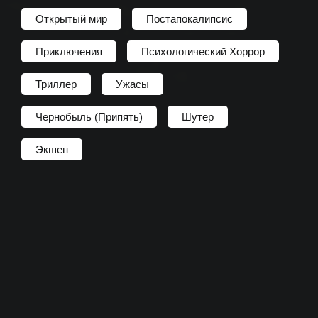
Открытый мир
Постапокалипсис
Приключения
Психологический Хоррор
Триллер
Ужасы
Чернобыль (Припять)
Шутер
Экшен