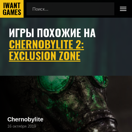
ИГРЫ ПОХОЖИЕ НА
Главная
Игры похожие на Chernobylite 2: Exclusion Zone
CHERNOBYLITE 2:
EXCLUSION ZONE
Подборка игр, похожих на Chernobylite 2: Exclusion Zone
по геймплею, камере, сеттингу, атмосфере и
напоминающие Chernobylite 2: Exclusion Zone, а также
игры, которые могут вам понравиться.
Chernobylite
16 октября 2019