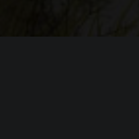
ИНФОРМАЦИЯ
Платформы:
PC
Разработчик:
VG Entertainment (Vostok Games)
Издатель:
VG Entertainment (Vostok Games)
Режим игры:
Мультиплеер
,
Кооператив
,
Против
игроков
Камера:
Вид от 1-го лица
Дата выхода:
2 апреля 2015
(?)