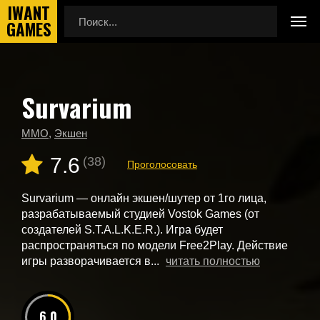
Survarium
Главная
Новые игры
Survarium
MMO
,
Экшен
7.6
(38)
Проголосовать
Survarium — онлайн экшен/шутер от 1го лица,
разрабатываемый студией Vostok Games (от
создателей S.T.A.L.K.E.R.). Игра будет
распространяться по модели Free2Play. Действие
игры разворачивается в...
читать полностью
6.0