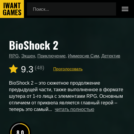
BioShock 2
Главная
Новые игры
BioShock 2
RPG
,
Экшен
,
Приключение
,
Иммерсив Сим
,
Детектив
9.3
(48)
Проголосовать
BioShock 2 – это сюжетное продолжение
предыдущей части, также выполненное в формате
шутера от 1-го лица с элементами RPG. Основным
отличием от приквела является главный герой –
теперь это самый...
читать полностью
8.0