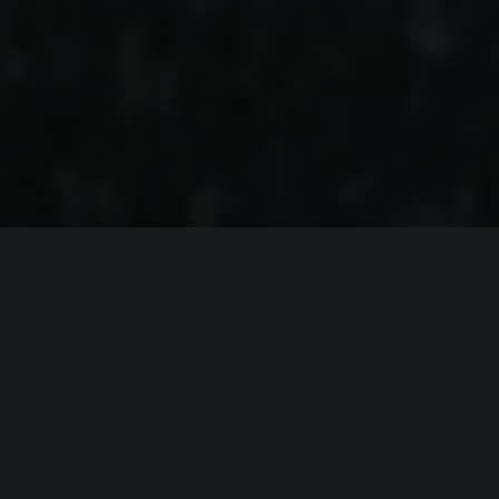
ИНФОРМАЦИЯ
Платформы:
PC
,
PS3
,
PS4
,
Xbox 360
,
Xbox One
,
Switch
Разработчик:
2K Games
Издатель:
1C Company (СофтКлаб)
,
2K Games
Часть серии:
BioShock