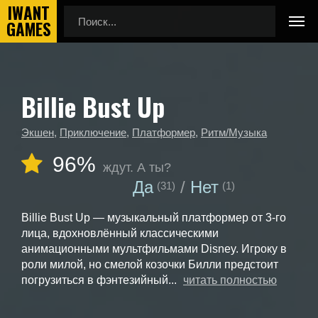
Billie Bust Up
Главная
Календарь выхода игр
Billie Bust Up
Экшен
,
Приключение
,
Платформер
,
Ритм/Музыка
96%
ждут. А ты?
Да
Нет
(31)
(1)
Billie Bust Up — музыкальный платформер от 3-го
лица, вдохновлённый классическими
анимационными мультфильмами Disney. Игроку в
роли милой, но смелой козочки Билли предстоит
погрузиться в фэнтезийный...
читать полностью