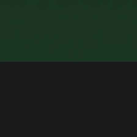
ИНФОРМАЦИЯ
Платформы:
PC
Разработчик:
Giddy Goat Games (Blueprint Games)
Издатель:
Humble Games
Режим игры:
Одиночная
,
Мультиплеер
,
Кооператив