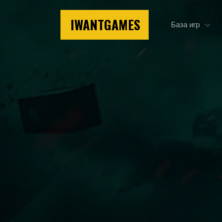
IWANTGAMES
База игр