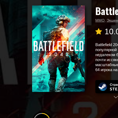
Battl
Главная
Новые игры
Battlefield 2042
MMO
,
Экшен
10.
Battlefield 
популярной с
недалеком б
почти исся
масштабные 
64 игрока на