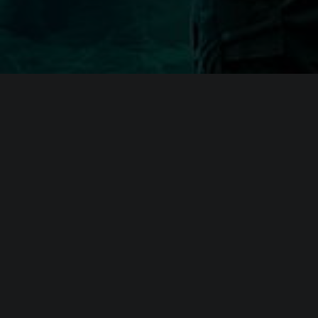
Системные требовани
(официальные требования)
Минимальные
требования
Операционная система (
OS
):
Windows 10 
Процессор (
CPU
):
Intel Core
Оперативная память (
RAM
):
8 GB
NVIDIA Ge
Видеокарта (
GPU
):
GB VRAM)
Место на диске (
HDD
):
100 GB