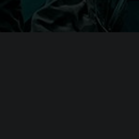
я
Battlefield 2042
(64-bit)
 i5 6600K или AMD Ryzen 5 1600
Force GTX 1050 Ti или AMD Radeon RX 560 (4