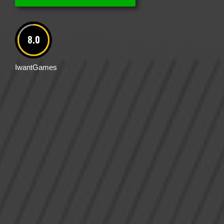
8.0
IwantGames