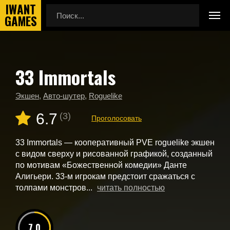
33 Immortals
Главная
Новые игры
33 Immortals
Экшен
,
Авто-шутер
,
Roguelike
6.7
(3)
Проголосовать
33 Immortals — кооперативный PVE roguelike экшен
с видом сверху и рисованной графикой, созданный
по мотивам «Божественной комедии» Данте
Алигьери. 33-м игрокам предстоит сражаться с
толпами монстров...
читать полностью
7.0