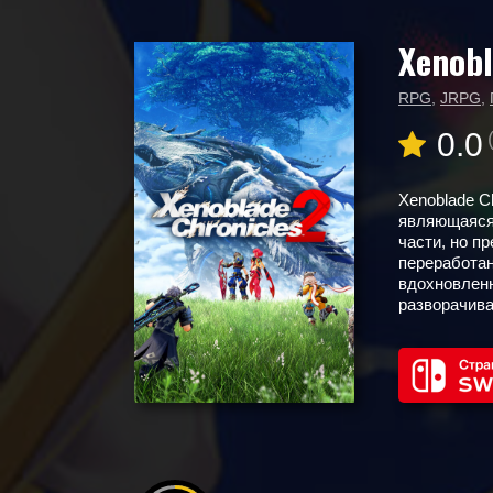
Xenobl
Главная
Новые игры
Xenoblade Chronicles 2
RPG
,
JRPG
,
0.0
Xenoblade C
являющаяся
части, но п
переработан
вдохновленн
разворачива