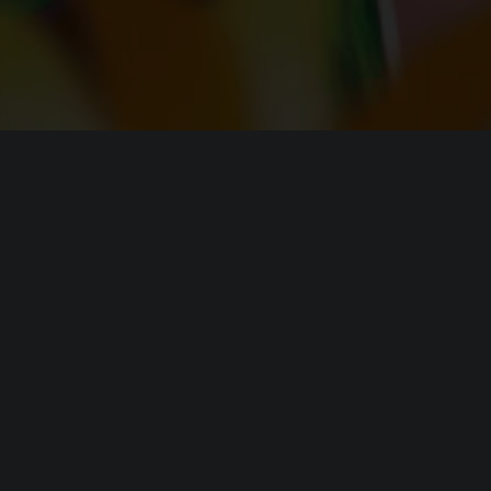
я
Xenoblade Chronicles