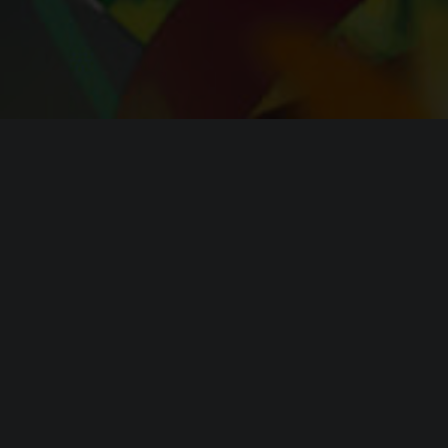
Системные требовани
2
Минимальные
требования
Операционная система (
OS
):
—
Процессор (
CPU
):
—
Оперативная память (
RAM
):
—
Видеокарта (
GPU
):
—
Место на диске (
HDD
):
13.2 GB