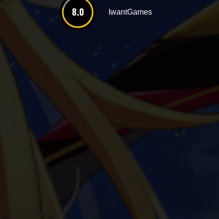
8.0
IwantGames