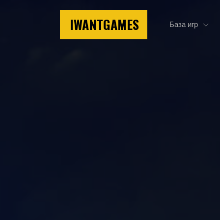
IWANTGAMES
База игр