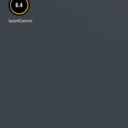
6.4
IwantGames