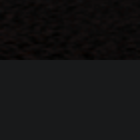
ИНФОРМАЦИЯ
Платформы:
PC
,
PS4
,
PS5
,
Xbox One
,
Xbox Series
Разработчик:
Three Fields Entertainment
Издатель:
THQ Nordic
Режим игры:
Одиночная
,
Мультиплеер
,
Кооператив
,
Против игроков