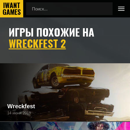
ИГРЫ ПОХОЖИЕ НА
Главная
Игры похожие на Wreckfest 2
WRECKFEST 2
Подборка игр, похожих на Wreckfest 2 по геймплею,
камере, сеттингу, атмосфере и напоминающие Wreckfest
2, а также игры, которые могут вам понравиться.
Wreckfest
14 июня 2018