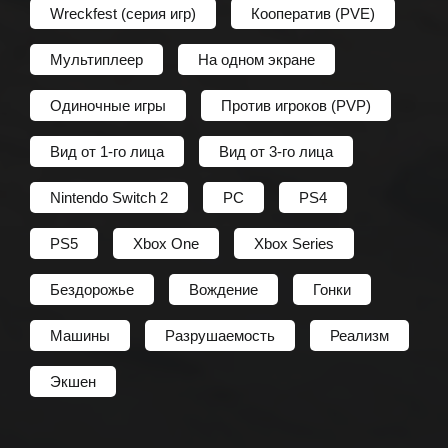
Wreckfest (серия игр)
Кооператив (PVE)
Мультиплеер
На одном экране
Одиночные игры
Против игроков (PVP)
Вид от 1-го лица
Вид от 3-го лица
Nintendo Switch 2
PC
PS4
PS5
Xbox One
Xbox Series
Бездорожье
Вождение
Гонки
Машины
Разрушаемость
Реализм
Экшен