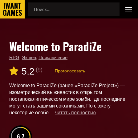
Welcome to ParadiZe
Главная
Новые игры
Welcome to ParadiZe
RPG
,
Экшен
,
Приключение
5.2
(9)
Проголосовать
Welcome to ParadiZe (ранее «ParadiZe Project») —
изометрический выживастик в открытом
постапокалиптическом мире зомби, где последние
могут стать вашими союзниками. По сюжету
некоторые особо...
читать полностью
6.7