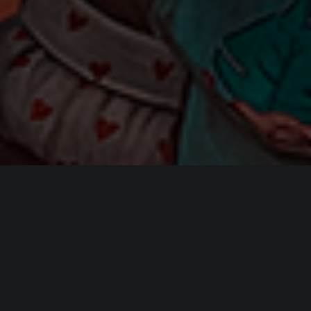
ИНФОРМАЦИЯ
Платформы:
PC
,
PS5
,
Xbox Series
Разработчик:
EKO Software
Издатель:
Nacon
Режим игры:
Одиночная
,
Мультиплеер
,