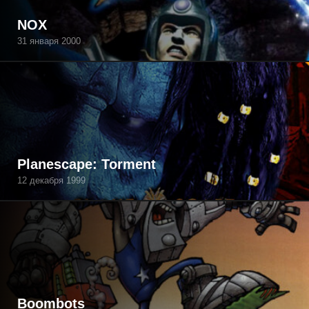
NOX
31 января 2000
Planescape: Torment
12 декабря 1999
Boombots