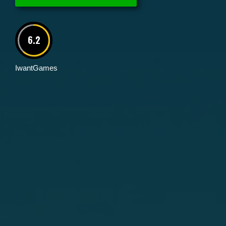
6.2
IwantGames