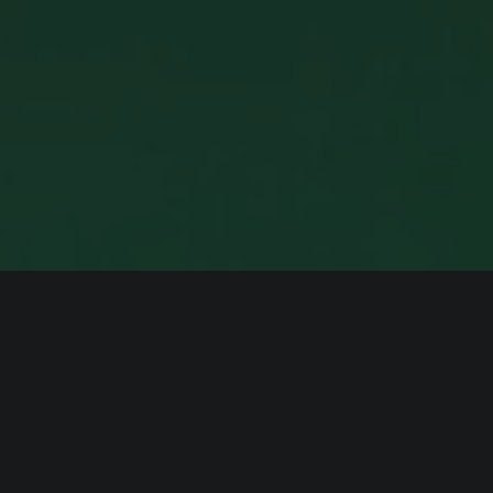
ИНФОРМАЦИЯ
Платформы:
PC
,
PS4
,
PS5
,
Xbox One
,
Xbox Series
Разработчик:
Nadeo
Издатель:
Ubisoft