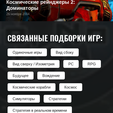
Космические рейнджеры 2:
Доминаторы
26 ноября 2004
СВЯЗАННЫЕ ПОДБОРКИ ИГР:
Одиночные игры
Вид сбоку
Вид сверху / Изометрия
PC
RPG
Будущее
Вождение
Космические корабли
Космос
Симуляторы
Стратегии
Стратегия в реальном времени