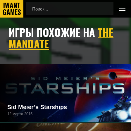
ИГРЫ ПОХОЖИЕ НА
THE
Главная
Игры похожие на The Mandate
MANDATE
Подборка игр, похожих на The Mandate по геймплею,
камере, сеттингу, атмосфере и напоминающие The
Mandate, а также игры, которые могут вам понравиться.
Sid Meier’s Starships
12 марта 2015