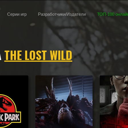
Серии игр
Разработчики/Издатели
ТОП-100 онлайн
А
THE LOST WILD
плею, камере, сеттингу, атмосфере и напоминающие The Lost Wild, 