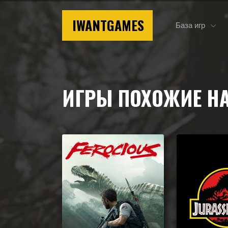
IWANTGAMES
База игр
Главная
Игры похожие на The Lost Wild
ИГРЫ ПОХОЖИЕ Н
Подборка игр, похожих на The Lost Wild по гейм