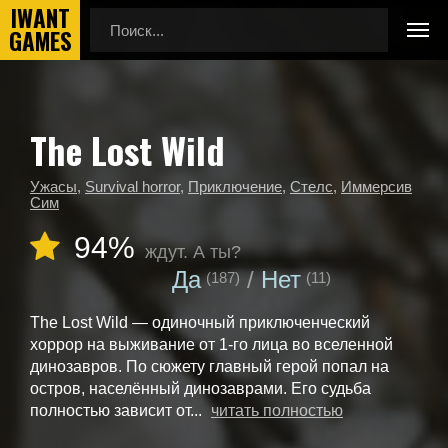
The Lost Wild
Главная
Календарь выхода игр
The Lost Wild
Ужасы
,
Survival horror
,
Приключение
,
Стелс
,
Иммерсив
Сим
94%
ждут. А ты?
Да
Нет
(187)
(11)
The Lost Wild — одиночный приключенческий
хоррор на выживание от 1-го лица во вселенной
динозавров. По сюжету главный герой попал на
остров, населённый динозаврами. Его судьба
полностью зависит от...
читать полностью