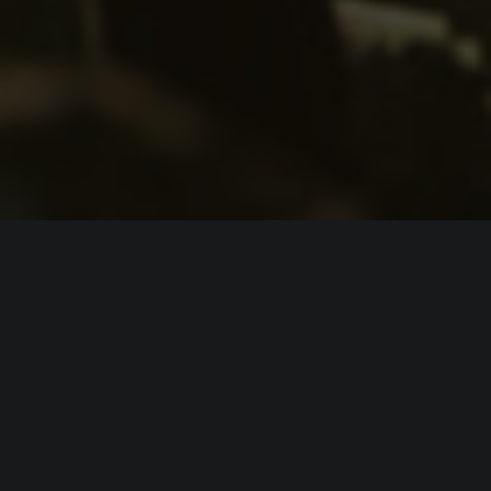
ИНФОРМАЦИЯ
Платформы:
PC
,
PS5
Разработчик:
Great Ape Games
Издатель:
Annapurna Interactive
Режим игры:
Одиночная
Камера:
Вид от 1-го лица