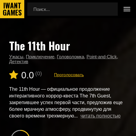
The 11th Hour
Главная
Новые игры
The 11th Hour
Ужасы
,
Приключение
,
Головоломка
,
Point-and-Click
,
Детектив
0.0
(0)
Проголосовать
The 11th Hour — официальное продолжение
интерактивного хоррор-квеста The 7th Guest,
закрепившее успех первой части, предложив еще
более мрачную атмосферу, продвинутую для
своего времени трехмерную...
читать полностью