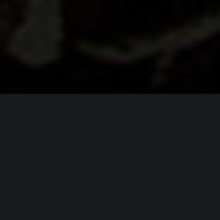
ИНФОРМАЦИЯ
Платформы:
PC
,
DOS
Разработчик:
Trilobyte Games
Издатель:
Nightdive Studios
,
Trilobyte Games
,
Virgin Interactive
Часть серии:
The 7th Guest
Режим игры:
Одиночная