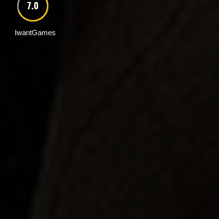
7.0
IwantGames