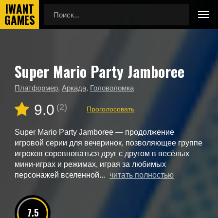
Super Mario Party Jamboree
Главная
Новые игры
Super Mario Party Jamboree
Платформер
,
Аркада
,
Головоломка
9.0
(2)
Проголосовать
Super Mario Party Jamboree — продолжение
игровой серии для вечеринок, позволяющее группе
игроков соревноваться друг с другом в весёлых
мини-играх и режимах, играя за любимых
персонажей вселенной...
читать полностью
7.5