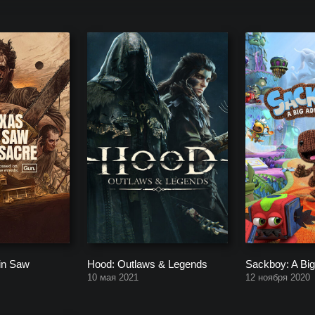
ния SUMO Digital (разработчик/издатель), начиная с будущих прое
in Saw
Hood: Outlaws & Legends
Sackboy: A Big
10 мая 2021
12 ноября 2020