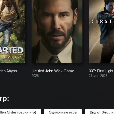
lden Abyss
Untitled John Wick Game
007: First Light
2028
27 мая 2026
гр:
allen Order (серия игр)
Одиночные игры
Вид от 3-го л