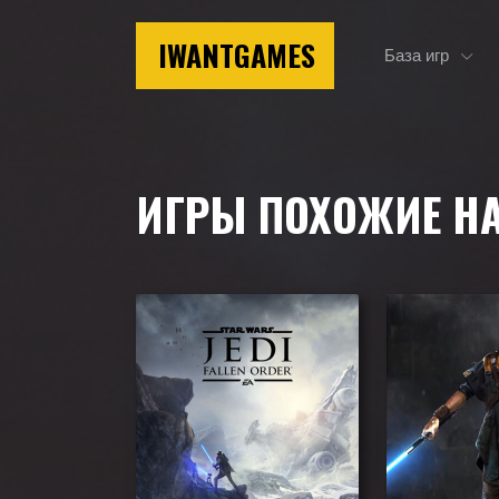
IWANTGAMES
База игр
Главная
Игры похожие на Star Wars Jedi: Survivor
ИГРЫ ПОХОЖИЕ Н
Подборка игр, похожих на Star Wars Jedi: Surviv
вам понравиться.