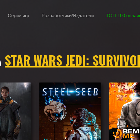
Серии игр
Разработчики/Издатели
ТОП-100 онлайн
А
STAR WARS JEDI: SURVIVO
or по геймплею, камере, сеттингу, атмосфере и напоминающие Star Wa