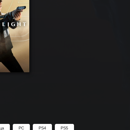
ица
PC
PS4
PS5