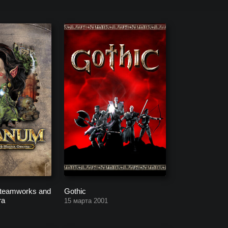
р на Компьютер и Консоли, вышедших в
Steamworks and
Gothic
ra
15 марта 2001