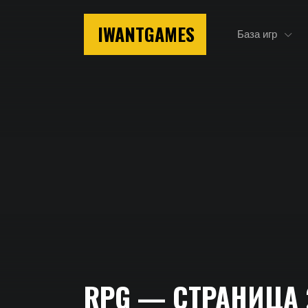
IWANTGAMES
База игр
Главная
RPG — СТРАНИЦА 
RPG