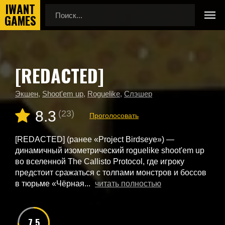
[REDACTED]
Главная
Новые игры
[REDACTED]
Экшен
,
Shoot'em up
,
Roguelike
,
Слэшер
8.3
(23)
Проголосовать
[REDACTED] (ранее «Project Birdseye») —
динамичный изометрический roguelike shoot'em up
во вселенной The Callisto Protocol, где игроку
предстоит сражаться с толпами монстров и боссов
в тюрьме «Чёрная...
читать полностью
7.5