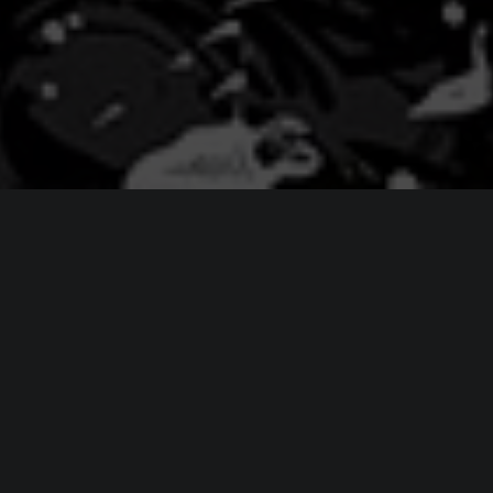
ИНФОРМАЦИЯ
Платформы:
PC
,
PS5
,
Xbox Series
Разработчик:
Striking Distance
Издатель:
KRAFTON
Часть серии:
The Callisto Protocol
Режим игры:
Одиночная
Камера:
Вид сверху / Изометрия