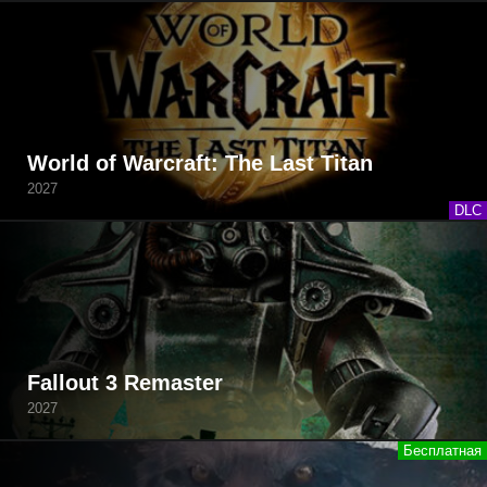
World of Warcraft: The Last Titan
2027
DLC
Fallout 3 Remaster
2027