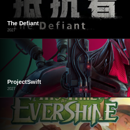
The Defiant
2027
ProjectSwift
2027