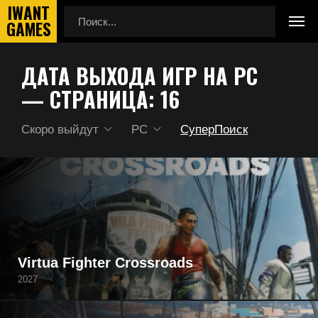
ДАТА ВЫХОДА ИГР НА PC
Главная
Дата выхода игр на PC
— СТРАНИЦА: 16
Скоро выйдут
PC
СуперПоиск
Календарь выхода игр 2026-2030 года на PC. Даты
выхода игр, начиная с ближайших релизов месяца,
заканчивая бесконечностью.
Virtua Fighter Crossroads
2027