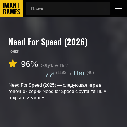
Need For Speed (2026)
Главная
Календарь выхода игр
Need For Speed (2026)
Гонки
96%
ждут. А ты?
Да
Нет
(1193)
(40)
Need For Speed (2025) — следующая игра в
гоночной серии Need for Speed с аутентичным
открытым миром.