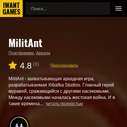
MilitAnt
Главная
Новые игры
MilitAnt
Платформер
,
Аркада
4.8
(8)
Проголосовать
MilitAnt - захватывающая аркадная игра,
разрабатываемая Xibalba Studios. Главный герой
муравей, сражающийся с другими насекомыми.
Между насекомыми началась жестокая война. И в
такие времена...
читать полностью
4.4