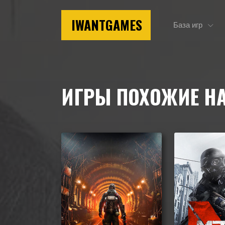
IWANTGAMES
База игр
Главная
Игры похожие на Metro Redux
ИГРЫ ПОХОЖИЕ Н
Подборка игр, похожих на Metro Redux по геймп