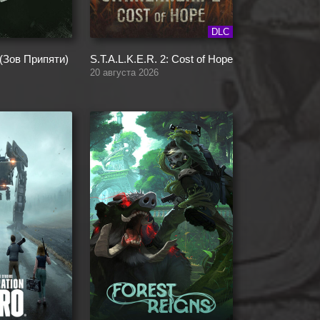
DLC
 (Зов Припяти)
S.T.A.L.K.E.R. 2: Cost of Hope
20 августа 2026