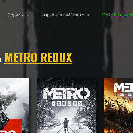
Серии игр
Разработчики/Издатели
ТОП-100 онлайн
А
METRO REDUX
лею, камере, сеттингу, атмосфере и напоминающие Metro Redux, а 