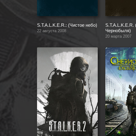
S.T.A.L.K.E.R.: (Чистое небо)
S.T.A.L.K.E.R.
Чернобыля)
22 августа 2008
20 марта 2007