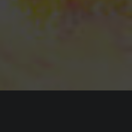
ИНФОРМАЦИЯ
Платформы:
PC
,
PS4
,
PS5
,
Xbox One
,
Xbox Series
,
Switch