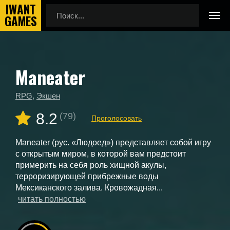
Maneater
Главная
Новые игры
Maneater
RPG
,
Экшен
8.2
(79)
Проголосовать
Maneater (рус. «Людоед») представляет собой игру
с открытым миром, в которой вам предстоит
примерить на себя роль хищной акулы,
терроризирующей прибрежные воды
Мексиканского залива. Кровожадная...
читать полностью