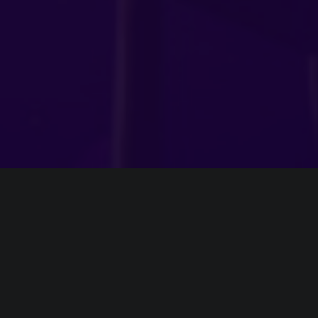
ИНФОРМАЦИЯ
Платформы:
PC
,
PS4
,
PS5
,
Xbox One
,
Xbox Series
,
Switch
Разработчик:
Tate Multimedia
Издатель:
Tate Multimedia