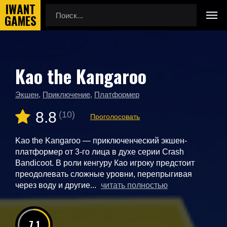
Kao the Kangaroo
Главная
Новые игры
Kao the Kangaroo
Экшен
,
Приключение
,
Платформер
8.8
(10)
Проголосовать
Kao the Kangaroo — приключенческий экшен-
платформер от 3-го лица в духе серии Crash
Bandicoot. В роли кенгуру Као игроку предстоит
преодолевать сложные уровни, перепрыгивая
через воду и другие...
читать полностью
7.1