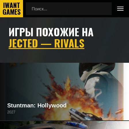
ИГРЫ ПОХОЖИЕ НА
Главная
Игры похожие на Jected — Rivals
JECTED — RIVALS
Подборка игр, похожих на Jected - Rivals по геймплею,
камере, сеттингу, атмосфере и напоминающие Jected -
Rivals, а также игры, которые могут вам понравиться.
Stuntman: Hollywood
2027