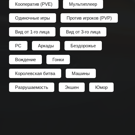
Кооператив (PVE)
Мультиплеер
Одиночные игры
Против игроков (PVP)
Вид от 1-го лица
Вид от 3-го лица
PC
Аркады
Бездорожье
Вождение
Гонки
Королевская битва
Машины
Разрушаемость
Экшен
Юмор