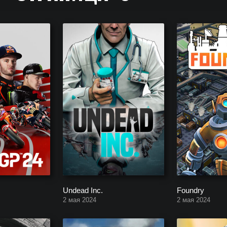
нсолей с Января по Декабрь: обзоры, системные требования, рейти
Undead Inc.
Foundry
2 мая 2024
2 мая 2024