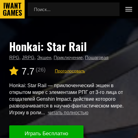
Honkai: Star Rail
Главная
Новые игры
Honkai: Star Rail
RPG
,
JRPG
,
Экшен
,
Приключение
,
Пошаговая
7.7
(26)
Проголосовать
Honkai: Star Rail — приключенческий экшен в
открытом мире с элементами РПГ от 3-го лица от
создателей Genshin Impact, действие которого
разворачивается в научно-фантастическом мире.
Игроку в роли...
читать полностью
Играть Бесплатно