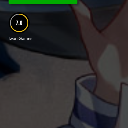
7.0
IwantGames