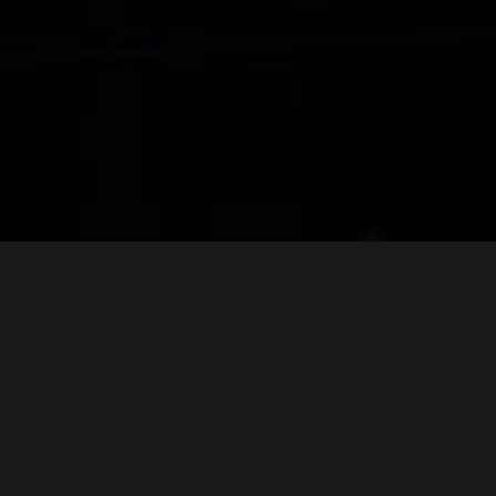
ИНФОРМАЦИЯ
Платформы:
PC
,
PS4
,
PS5
Разработчик:
miHoYo Limited (Hoyoverse)
Издатель:
miHoYo Limited (Hoyoverse)
Часть серии:
Honkai