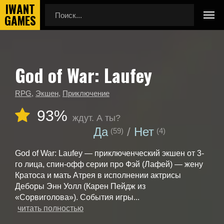
God of War: Laufey
Главная
Календарь выхода игр
God of War: Laufey
RPG
,
Экшен
,
Приключение
93%
ждут. А ты?
Да
Нет
(59)
(4)
God of War: Laufey — приключенческий экшен от 3-
го лица, спин-офф серии про Фэй (Лафей) — жену
Кратоса и мать Атрея в исполнении актрисы
Деборы Энн Уолл (Карен Пейдж из
«Сорвиголова»). События игры...
читать полностью