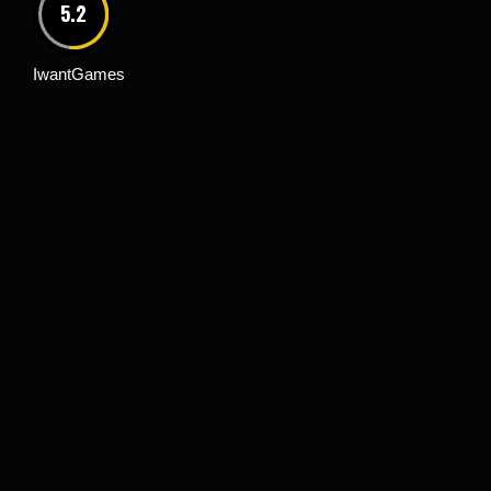
5.2
IwantGames