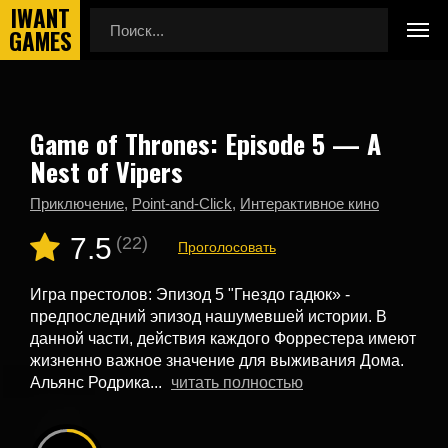
Game of Thrones: Episode 5 — A
Главная
Новые игры
Nest of Vipers
Game of Thrones: Episode 5 — A Nest of Vipers
Приключение
,
Point-and-Click
,
Интерактивное кино
7.5
(22)
Проголосовать
Игра престолов: Эпизод 5 "Гнездо гадюк» -
предпоследний эпизод нашумевшей истории. В
данной части, действия каждого Форрестера имеют
жизненно важное значение для выживания Дома.
Альянс Родрика...
читать полностью