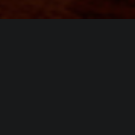
ИНФОРМАЦИЯ
Платформы:
PC
Разработчик:
Tindalos Interactive
Издатель:
Focus Home (PulluP) Entertainment
Режим игры:
Мультиплеер
Камера:
Вид сверху / Изометрия
Дата выхода:
25 марта 2015
(?)
ВИДЕО