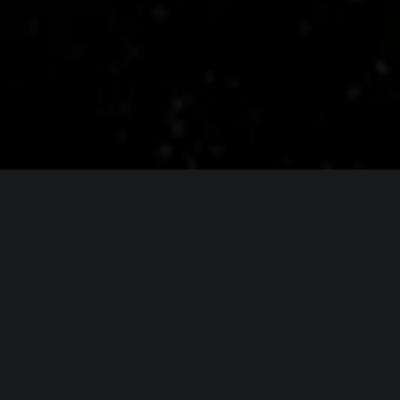
Системные требовани
(официальные требования)
Минимальные
требования
Операционная система (
OS
):
—
Процессор (
CPU
):
AMD FX 832
Оперативная память (
RAM
):
8 GB