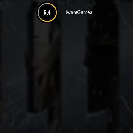
6.4
IwantGames