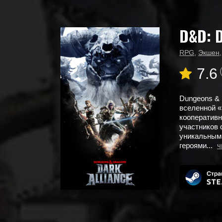
D&D: D
Главная
Новые игры
D&D: Dark Alliance
RPG
,
Экшен
7.6
Dungeons & D
вселенной «
кооперативн
участников 
уникальным
героями...
ч