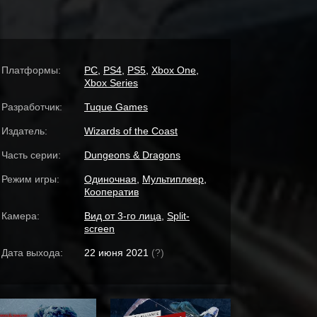
Платформы:
PC
,
PS4
,
PS5
,
Xbox One
,
Xbox Series
Разработчик:
Tuque Games
Издатель:
Wizards of the Coast
Часть серии:
Dungeons & Dragons
Режим игры:
Одиночная
,
Мультиплеер
,
Кооператив
Камера:
Вид от 3-го лица
,
Split-
screen
Дата выхода:
22 июня 2021
(?)