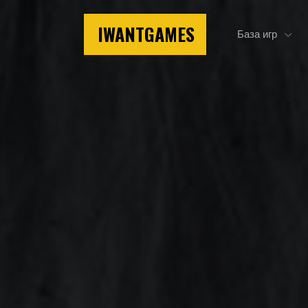
IWANTGAMES
База игр