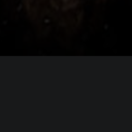
я
D&D: Dark Alliance
0 / Intel Core i5-6600K @ 3.5GHz