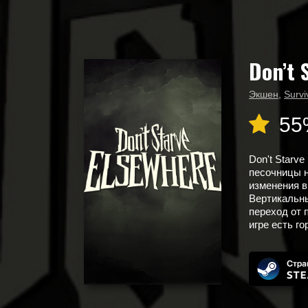
Don’t 
Главная
Календарь выхода игр
Don’t Starve Elsewhere
Экшен
,
Survi
55
Don't Starv
песочницы 
изменения в
Вертикальны
переход от 
игре есть го