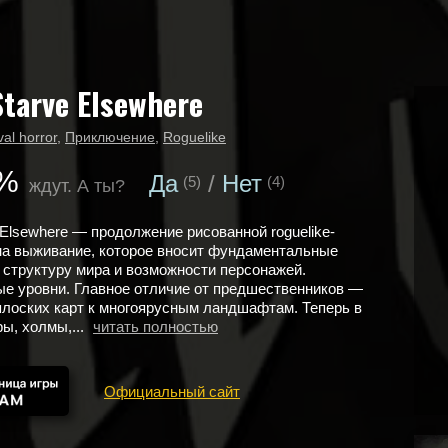
Starve Elsewhere
val horror
,
Приключение
,
Roguelike
%
Да
Нет
(5)
(4)
ждут. А ты?
e Elsewhere — продолжение рисованной roguelike-
на выживание, которое вносит фундаментальные
 структуру мира и возможности персонажей.
е уровни. Главное отличие от предшественников —
плоских карт к многоярусным ландшафтам. Теперь в
ры, холмы,...
читать полностью
Официальный сайт