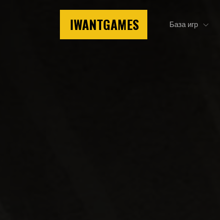
IWANTGAMES
База игр